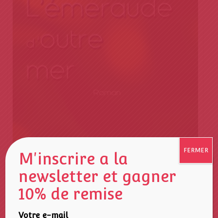
FERMER
M'inscrire a la
newsletter et gagner
0
10% de remise
o
PRESTIGE ITSOUKOU. L’ÉMERAUDE D’OUTRE-MER
u
t
16,00
€
o
f
Votre e-mail