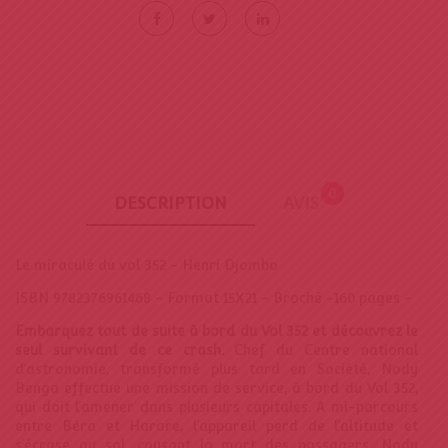
0
DESCRIPTION
AVIS
Le miraculé du vol 352 - Henri Djombo
ISBN 9782376961468 - Format 15X21 - Broché -160 pages -
Embarquez tout de suite à bord du Vol 352 et découvrez
le
seul survivant de ce crash.
Chef du Centre national
d’astronomie, transformé plus tard en Société, Nody
Benga effectue une mission de service, à bord du Vol 352,
qui doit l’amener dans plusieurs capitales. A mi-parcours
entre Béra et Harare, l’appareil perd de l’altitude et
s’écrase au sol, causant la mort des passagers. Nody