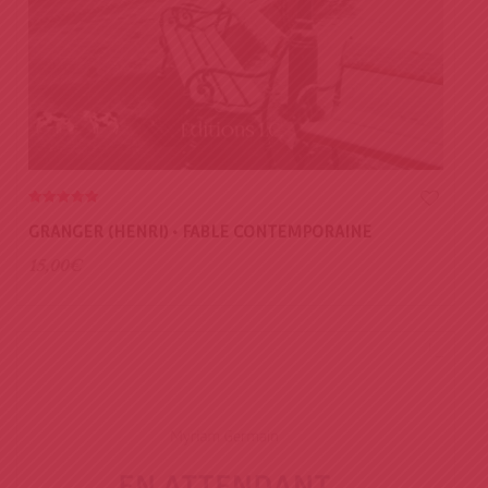
5.00
out of 5
GRANGER (HENRI) • FABLE CONTEMPORAINE
15,00
€