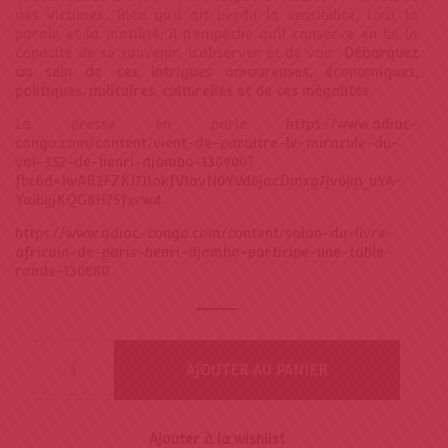
des victimes. Bien qu’il ait perdu la sensibilité, l’ouï, la
t
parole et la motilité, il n’empêche qu’il conserve en lui la
i
capacité de se souvenir, d’observer et de voir.
Débarquez
au sein de ces intrigues amoureuses,
économiques,
o
politiques, militaires, culturelles et de ces
inégalités.
n
La presse en parle
https://www.adiac-
congo.com/content/vient-de-paraitre-le-miracule-du-
vol-352-de-henri-djombo-130900?
fbclid=IwAR2FZKI711okfV1avN0YVd6jacDmxg7jv6jm_uYA-
YaibyjKQG8H7Sfxvw4
https://www.adiac-congo.com/content/salon-du-livre-
africain-de-paris-henri-djombo-participe-une-table-
ronde-130880
AJOUTER AU PANIER
Ajouter à la wishlist