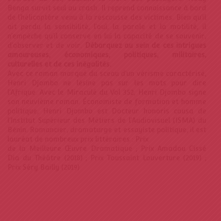
Benga survit seul au crash. Il reprend connaissance à bord
de l’hélicoptère venu à la rescousse des victimes. Bien qu’il
ait perdu la sensibilité, l’ouï, la parole et la motilité, il
n’empêche qu’il conserve en lui la capacité de se souvenir,
d’observer et de voir.
Débarquez au sein de ces intrigues
amoureuses,
économiques, politiques, militaires,
culturelles et de ces
inégalités.
Avec ce roman marqué du sceau d’un vérisme caractérisé,
Henri Djombo ne lésine pas sur les mots pour dire
l’Afrique. Avec le Miraculé du Vol 352, Henri Djombo signe
son neuvième roman. Économiste de formation et homme
politique, Henri Djombo est Docteur honoris causa de
l’Institut Supérieur des Métiers de l’Audiovisuel (ISMA) du
Bénin. Romancier, dramaturge et essayiste politique, il est
lauréat de nombreux prix littéraires : Prix
de la Meilleure Œuvre Dramatique ; Prix Amadou Cissé
Dia du Théâtre (2018) ; Prix Toussaint Louverture (2019) ;
Prix Séry Bailly (2019)