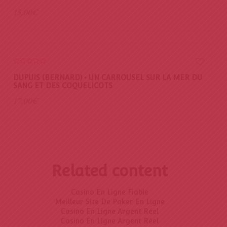
15,00
€
0
o
DUPUIS (BERNARD) • UN CARROUSEL SUR LA MER DU
u
SANG ET DES COQUELICOTS
t
o
f
17,00
€
5
Related content
Casino En Ligne Fiable
Meilleur Site De Poker En Ligne
Casino En Ligne Argent Réel
Casino En Ligne Argent Réel