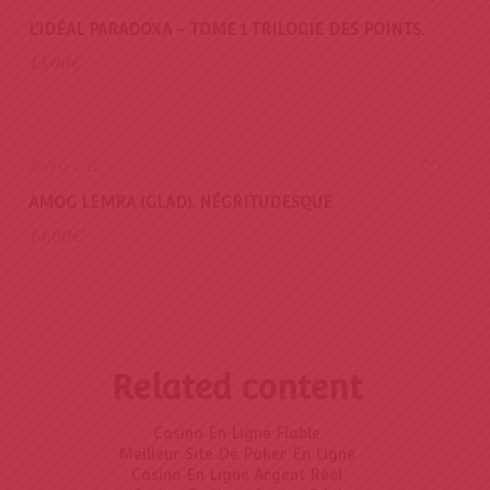
0
o
L’IDÉAL PARADOXA - TOME 1 TRILOGIE DES POINTS.
u
t
13,00
€
o
f
5
0
o
AMOG LEMRA (GLAD). NÉGRITUDESQUE
u
t
14,00
€
o
f
5
Related content
Casino En Ligne Fiable
Meilleur Site De Poker En Ligne
Casino En Ligne Argent Réel