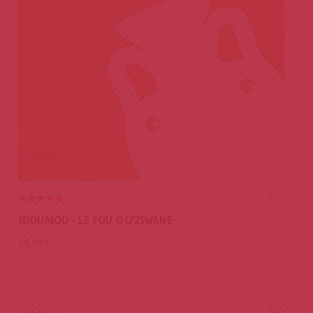
5.00
out of 5
IDOUMOU • LE FOU D’IZZIWANE
18,00
€