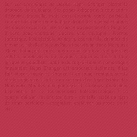
Sur
Les Chroniques de Basile
, Henri Granger plante le
drapeau de sa liberté. Ses pages échappent à tout cadre
littéraire (nouvelle, mais aussi journal, conte, poésie…),
comme lui-même renie la ligne droite de la pensée unique,
les normes d’une société asservie au pouvoir et à l’argent.
Il sera donc spontané, sincère, vrai, multiple : Pierrot
fantasque, insaisissable Arlequin, coureur de chemins de
traverse, rebelle d’aujourd’hui et serviteur d’une Marquise
d’hier, balançant entre mélancolie fugitive, voluptés et
volutes amoureuses ou envolées amicales, tour à tour
lyrique et gouailleur, apôtre du coq-à-l’âne et romantique
impénitent. Henri Granger est amoureux des mots. Il les
fait vibrer, respirer, claquer. Il en joue, ironique, sur le
mode populaire. Il a le don surtout d’en faire éclore des
Nouveaux Mondes aux parfums et couleurs audacieux.
L’épicentre de ce tournoiement kaléidoscopique ? La
poésie, qui s’en revient toujours – dentelle irisée ou tissu
de soies bariolées – magnifier, enfiévrer les roses de la
vie.