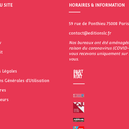
U SITE
HORAIRES & INFORMATION
59 rue de Ponthieu 75008 Paris
e
contact@editionslc.fr
w
Nos bureaux ont été aménagés
raison du coronavirus (COVID-
it
vous recevons uniquement sur
vous.
 Légales
PART
ENA
RIAT
ns Générales d’Utilisation
res
teurs