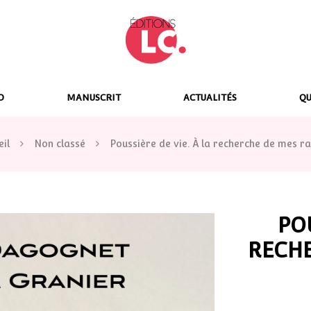
E
d
i
t
i
O
MANUSCRIT
ACTUALITÉS
QU
o
n
s
eil
Non classé
Poussière de vie. À la recherche de mes ra
L
C
POU
RECHE