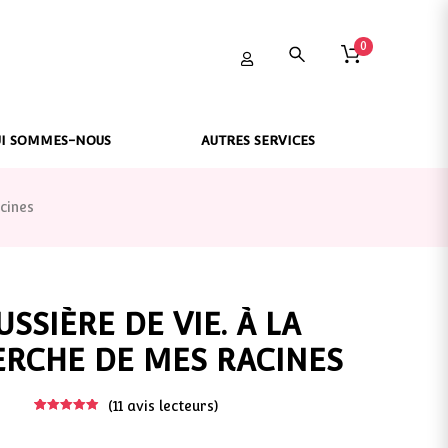
0
I SOMMES-NOUS
AUTRES SERVICES
cines
SSIÈRE DE VIE. À LA
RCHE DE MES RACINES
(
11
avis lecteurs)
5
11
4.91
out of
based on
customer