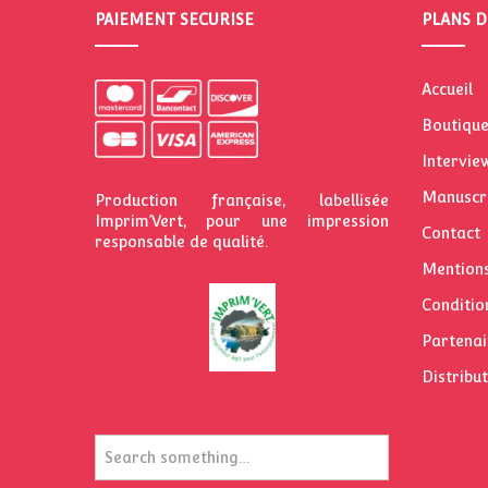
PAIEMENT SECURISE
PLANS D
Accueil
Boutiqu
Intervie
Manuscr
Production française, labellisée
Imprim’Vert, pour une impression
Contact
responsable de qualité.
Mentions
Conditio
Partenai
Distribu
R
e
c