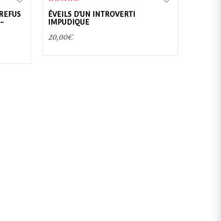
5.00
out of 5
 REFUS
ÉVEILS D’UN INTROVERTI
-
IMPUDIQUE
20,00
€