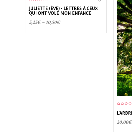
5.00
out of 5
JULIETTE (ÈVE) • LETTRES À CEUX
QUI ONT VOLÉ MON ENFANCE
5,25
€
–
10,50
€
0
o
L’ARBR
u
t
20,00
€
o
f
5