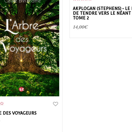
0
o
AKPLOGAN (STEPHENS) • LE
u
DE TENDRE VERS LE NÉANT 
t
o
TOME 2
f
5
14,00
€
E DES VOYAGEURS