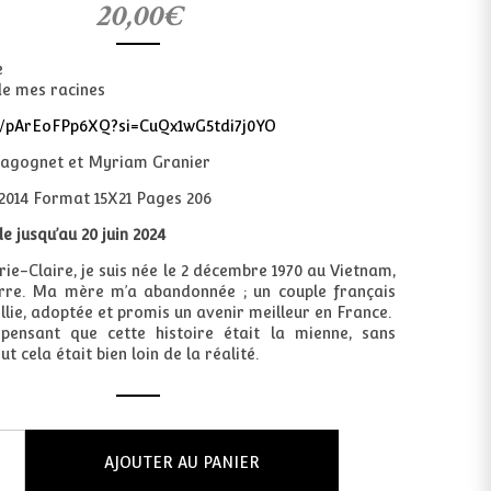
20,00
€
ratings
e
de mes racines
be/pArEoFPp6XQ?si=CuQx1wG5tdi7j0YO
agognet et Myriam Granier
2014 Format 15X21 Pages 206
jusqu’au 20 juin 2024
ie-Claire, je suis née le 2 décembre 1970 au Vietnam,
rre. Ma mère m’a abandonnée ; un couple français
llie, adoptée et promis un avenir meilleur en France.
 pensant que cette histoire était la mienne, sans
t cela était bien loin de la réalité.
AJOUTER AU PANIER