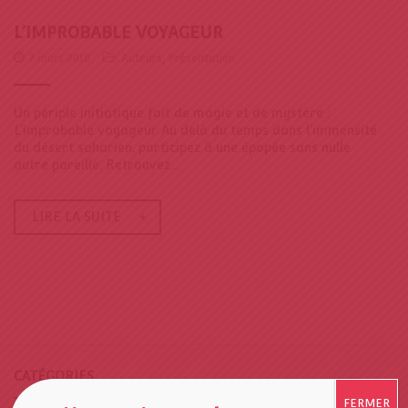
L’IMPROBABLE VOYAGEUR
7 mars 2018
Auteurs
,
Présentation
Un périple initiatique fait de magie et de mystère :
L'improbable voyageur Au delà du temps dans l'immensité
du désert saharien, participez à une épopée sans nulle
autre pareille. Retrouvez...
LIRE LA SUITE
CATÉGORIES
FERMER