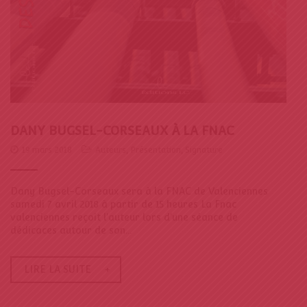
t
i
o
n
DANY BUGSEL-CORSEAUX À LA FNAC
19 mars 2018
Auteurs
,
Présentation
,
Signature
Dany Bugsel-Corseaux sera à la FNAC de Valenciennes
samedi 7 avril 2018 à partir de 15 heures La Fnac
valenciennes reçoit l'auteur lors d'une séance de
dédicaces autour de son...
LIRE LA SUITE